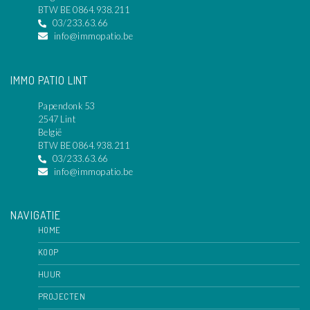
BTW BE 0864.938.211
03/233.63.66
info@immopatio.be
IMMO PATIO LINT
Papendonk 53
2547 Lint
België
BTW BE 0864.938.211
03/233.63.66
info@immopatio.be
NAVIGATIE
HOME
KOOP
HUUR
PROJECTEN