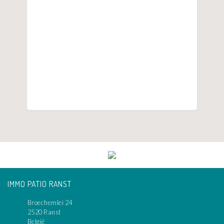
IMMO PATIO RANST
Broechemlei 24
2520 Ranst
België