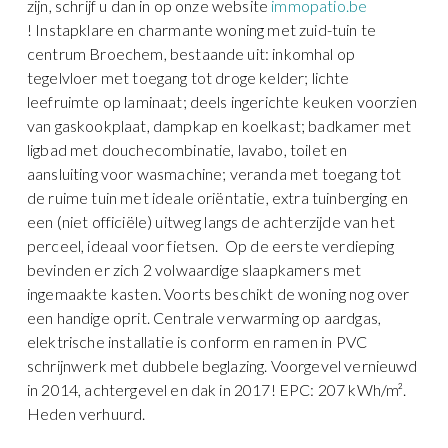
zijn, schrijf u dan in op onze website
immopatio.be
! Instapklare en charmante woning met zuid-tuin te
centrum Broechem, bestaande uit: inkomhal op
tegelvloer met toegang tot droge kelder; lichte
leefruimte op laminaat; deels ingerichte keuken voorzien
van gaskookplaat, dampkap en koelkast; badkamer met
ligbad met douchecombinatie, lavabo, toilet en
aansluiting voor wasmachine; veranda met toegang tot
de ruime tuin met ideale oriëntatie, extra tuinberging en
een (niet officiële) uitweg langs de achterzijde van het
perceel, ideaal voor fietsen. Op de eerste verdieping
bevinden er zich 2 volwaardige slaapkamers met
ingemaakte kasten. Voorts beschikt de woning nog over
een handige oprit. Centrale verwarming op aardgas,
elektrische installatie is conform en ramen in PVC
schrijnwerk met dubbele beglazing. Voorgevel vernieuwd
in 2014, achtergevel en dak in 2017! EPC: 207 kWh/m².
Heden verhuurd.