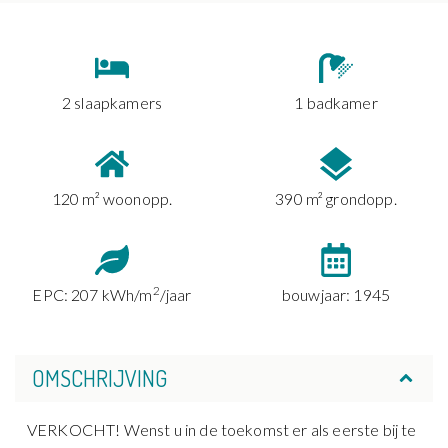
2 slaapkamers
1 badkamer
120 m² woonopp.
390 m² grondopp.
2
EPC: 207 kWh/m
/jaar
bouwjaar: 1945
OMSCHRIJVING
VERKOCHT! Wenst u in de toekomst er als eerste bij te