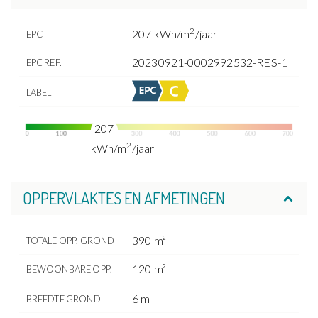
2
207 kWh/m
/jaar
EPC
20230921-0002992532-RES-1
EPC REF.
LABEL
207
2
kWh/m
/jaar
OPPERVLAKTES EN AFMETINGEN
390 m²
TOTALE OPP. GROND
120 m²
BEWOONBARE OPP.
6 m
BREEDTE GROND