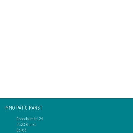
IMMO PATIO RANST
Broechemlei 24
2520 Ranst
België