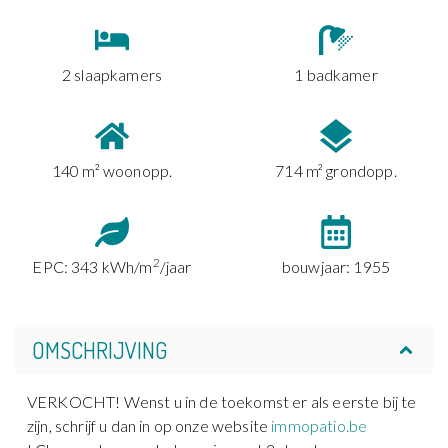
2 slaapkamers
1 badkamer
140 m² woonopp.
714 m² grondopp.
2
EPC: 343 kWh/m
/jaar
bouwjaar: 1955
OMSCHRIJVING
VERKOCHT! Wenst u in de toekomst er als eerste bij te
zijn, schrijf u dan in op onze website
immopatio.be