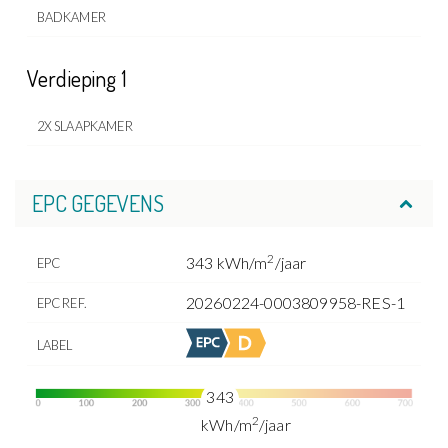
BADKAMER
Verdieping 1
2X SLAAPKAMER
EPC GEGEVENS
2
343 kWh/m
/jaar
EPC
20260224-0003809958-RES-1
EPC REF.
LABEL
343
2
kWh/m
/jaar