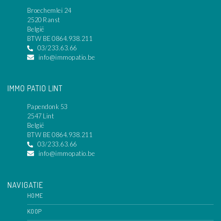
Broechemlei 24
2520 Ranst
België
BTW BE 0864.938.211
03/233.63.66
info@immopatio.be
IMMO PATIO LINT
Papendonk 53
2547 Lint
België
BTW BE 0864.938.211
03/233.63.66
info@immopatio.be
NAVIGATIE
HOME
KOOP