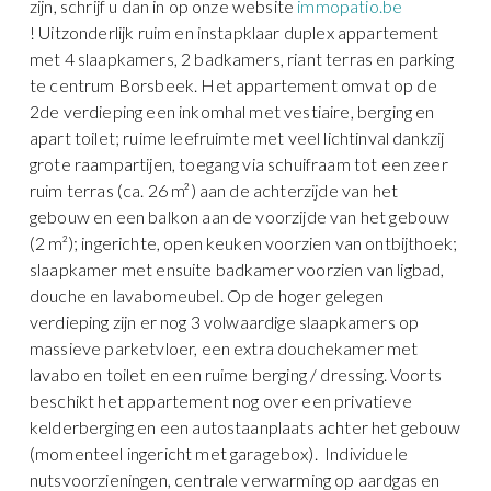
zijn, schrijf u dan in op onze website
immopatio.be
! Uitzonderlijk ruim en instapklaar duplex appartement
met 4 slaapkamers, 2 badkamers, riant terras en parking
te centrum Borsbeek. Het appartement omvat op de
2de verdieping een inkomhal met vestiaire, berging en
apart toilet; ruime leefruimte met veel lichtinval dankzij
grote raampartijen, toegang via schuifraam tot een zeer
ruim terras (ca. 26 m²) aan de achterzijde van het
gebouw en een balkon aan de voorzijde van het gebouw
(2 m²); ingerichte, open keuken voorzien van ontbijthoek;
slaapkamer met ensuite badkamer voorzien van ligbad,
douche en lavabomeubel. Op de hoger gelegen
verdieping zijn er nog 3 volwaardige slaapkamers op
massieve parketvloer, een extra douchekamer met
lavabo en toilet en een ruime berging / dressing. Voorts
beschikt het appartement nog over een privatieve
kelderberging en een autostaanplaats achter het gebouw
(momenteel ingericht met garagebox). Individuele
nutsvoorzieningen, centrale verwarming op aardgas en