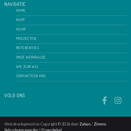
NAVIGATIE
HOME
KOOP
HUUR
PROJECTEN
REFERENTIES
ONZE WERKWIJZE
WIE ZIJN WIJ
CONTACTEER ONS
VOLG ONS
Web development en Copyright © 2026 door
Zabun
/
Zimmo
Gebruiksvoorwaarden
|
Privacybeleid