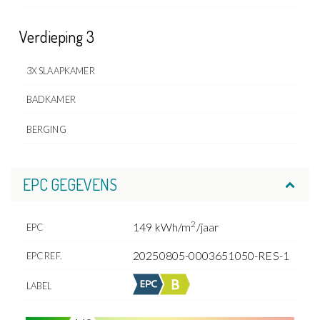
Verdieping 3
3X SLAAPKAMER
BADKAMER
BERGING
EPC GEGEVENS
2
149 kWh/m
/jaar
EPC
20250805-0003651050-RES-1
EPC REF.
LABEL