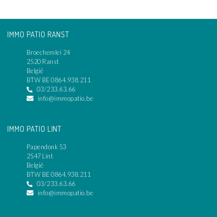
IMMO PATIO RANST
Broechemlei 24
2520 Ranst
België
BTW BE 0864.938.211
03/233.63.66
info@immopatio.be
IMMO PATIO LINT
Papendonk 53
2547 Lint
België
BTW BE 0864.938.211
03/233.63.66
info@immopatio.be