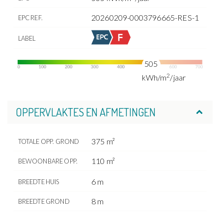
20260209-0003796665-RES-1
EPC REF.
LABEL
505
2
kWh/m
/jaar
OPPERVLAKTES EN AFMETINGEN
375 m²
TOTALE OPP. GROND
110 m²
BEWOONBARE OPP.
6 m
BREEDTE HUIS
8 m
BREEDTE GROND