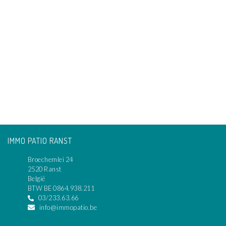
IMMO PATIO RANST
Broechemlei 24
2520 Ranst
België
BTW BE 0864.938.211
03/233.63.66
info@immopatio.be