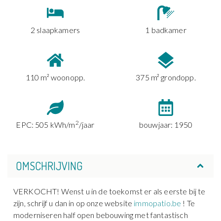
2 slaapkamers
1 badkamer
110 m² woonopp.
375 m² grondopp.
2
EPC: 505 kWh/m
/jaar
bouwjaar: 1950
OMSCHRIJVING
VERKOCHT! Wenst u in de toekomst er als eerste bij te
zijn, schrijf u dan in op onze website
immopatio.be
! Te
moderniseren half open bebouwing met fantastisch