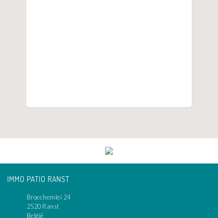
IMMO PATIO RANST
Broechemlei 24
2520 Ranst
België