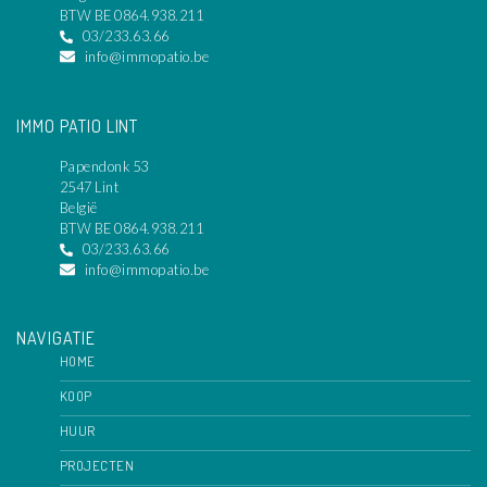
BTW BE 0864.938.211
03/233.63.66
info@immopatio.be
IMMO PATIO LINT
Papendonk 53
2547 Lint
België
BTW BE 0864.938.211
03/233.63.66
info@immopatio.be
NAVIGATIE
HOME
KOOP
HUUR
PROJECTEN