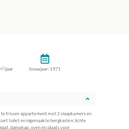
2
m
/jaar
bouwjaar: 1971
 te frissen appartement met 2 slaapkamers en
art toilet en ingemaakte bergkasten; lichte
laat, dampkap, oven en plaats voor