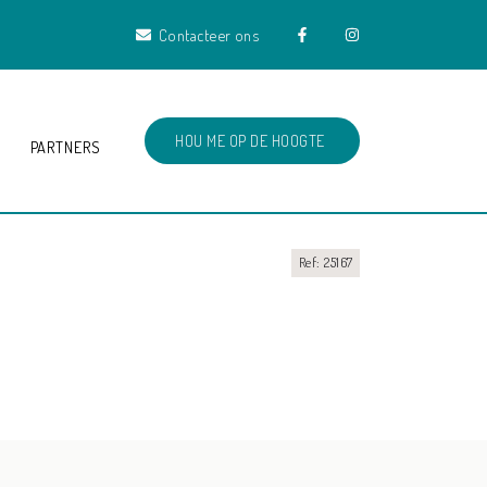
Contacteer ons
HOU ME OP DE HOOGTE
PARTNERS
Ref: 25167