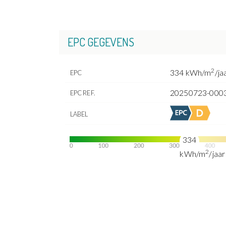
EPC GEGEVENS
2
334 kWh/m
/ja
EPC
20250723-000
EPC REF.
LABEL
334
2
kWh/m
/jaar