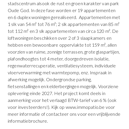
stadscentrum alsook de rust en groen karakter van park
Oude God. In deze fase worden er 19 appartementen
en 6 duplex woningen gerealiseerd. Appartementen met
1 slk van 54 m² tot 76 m²; 2 slk appartementen van 85 m²
tot 112 m² en 3 slk appartementen van circa 120 m². De
loftwoningen beschikken over 2 of 3 slaapkamers en
hebben een bewoonbare oppervlakte tot 159 m², allen
voorzien van ruime, zonnige terrassen, grote glaspartijen,
plafondhoogtes tot 4 meter, doorgedreven isolatie,
regenwaterrecuperatie, ventilatiesysteem, individuele
vloerverwarming met warmtepomp, enz. Inspraak in
afwerking mogelijk. Ondergrondse parking,
fietsenstallingen en kelderbergingen mogelijk. Voorziene
oplevering einde 2027. Het project komt deels in
aanmerking voor het verlaagd BTW-tarief van 6 % (ook
voor investeerders!). Kijk op www.immopatio.be voor
meer informatie of contacteer ons voor een vrijblijvende
informatiebrochure.