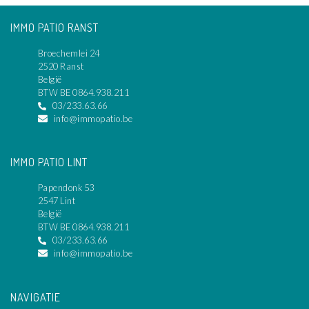
IMMO PATIO RANST
Broechemlei 24
2520 Ranst
België
BTW BE 0864.938.211
03/233.63.66
info@immopatio.be
IMMO PATIO LINT
Papendonk 53
2547 Lint
België
BTW BE 0864.938.211
03/233.63.66
info@immopatio.be
NAVIGATIE