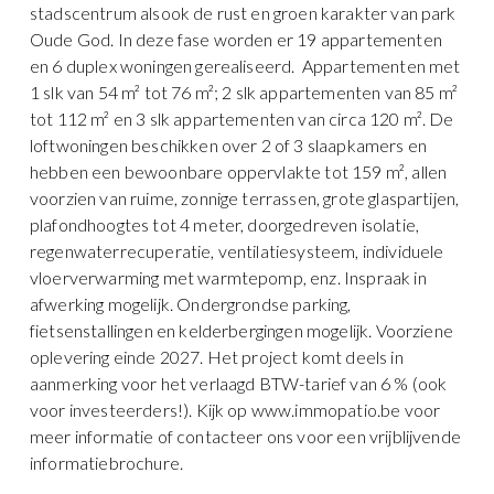
stadscentrum alsook de rust en groen karakter van park
Oude God. In deze fase worden er 19 appartementen
en 6 duplex woningen gerealiseerd. Appartementen met
1 slk van 54 m² tot 76 m²; 2 slk appartementen van 85 m²
tot 112 m² en 3 slk appartementen van circa 120 m². De
loftwoningen beschikken over 2 of 3 slaapkamers en
hebben een bewoonbare oppervlakte tot 159 m², allen
voorzien van ruime, zonnige terrassen, grote glaspartijen,
plafondhoogtes tot 4 meter, doorgedreven isolatie,
regenwaterrecuperatie, ventilatiesysteem, individuele
vloerverwarming met warmtepomp, enz. Inspraak in
afwerking mogelijk. Ondergrondse parking,
fietsenstallingen en kelderbergingen mogelijk. Voorziene
oplevering einde 2027. Het project komt deels in
aanmerking voor het verlaagd BTW-tarief van 6 % (ook
voor investeerders!). Kijk op www.immopatio.be voor
meer informatie of contacteer ons voor een vrijblijvende
informatiebrochure.