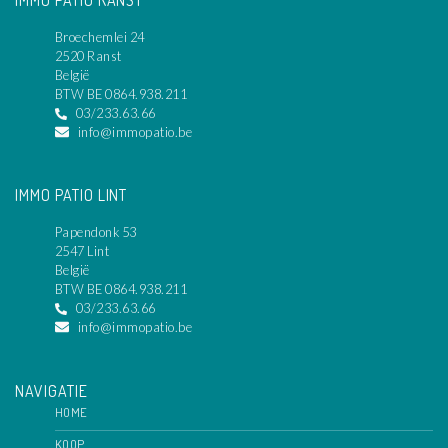
Broechemlei 24
2520 Ranst
België
BTW BE 0864.938.211
03/233.63.66
info@immopatio.be
IMMO PATIO LINT
Papendonk 53
2547 Lint
België
BTW BE 0864.938.211
03/233.63.66
info@immopatio.be
NAVIGATIE
HOME
KOOP