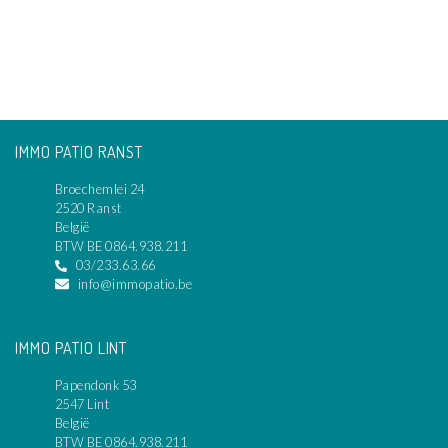
IMMO PATIO RANST
Broechemlei 24
2520 Ranst
België
BTW BE 0864.938.211
03/233.63.66
info@immopatio.be
IMMO PATIO LINT
Papendonk 53
2547 Lint
België
BTW BE 0864.938.211