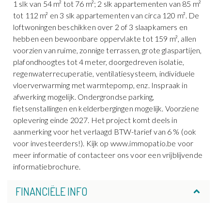
1 slk van 54 m² tot 76 m²; 2 slk appartementen van 85 m²
tot 112 m² en 3 slk appartementen van circa 120 m². De
loftwoningen beschikken over 2 of 3 slaapkamers en
hebben een bewoonbare oppervlakte tot 159 m², allen
voorzien van ruime, zonnige terrassen, grote glaspartijen,
plafondhoogtes tot 4 meter, doorgedreven isolatie,
regenwaterrecuperatie, ventilatiesysteem, individuele
vloerverwarming met warmtepomp, enz. Inspraak in
afwerking mogelijk. Ondergrondse parking,
fietsenstallingen en kelderbergingen mogelijk. Voorziene
oplevering einde 2027. Het project komt deels in
aanmerking voor het verlaagd BTW-tarief van 6 % (ook
voor investeerders!). Kijk op www.immopatio.be voor
meer informatie of contacteer ons voor een vrijblijvende
informatiebrochure.
FINANCIËLE INFO