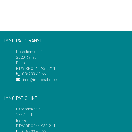
IMMO PATIO RANST
Broechemlei 24
2520 Ranst
België
BTW BE 0864.938.211
03/233.63.66
info@immopatio.be
IMMO PATIO LINT
Papendonk 53
2547 Lint
België
BTW BE 0864.938.211
03/233.63.66