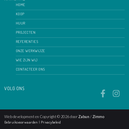
HOME
KOOP
HUUR
PROJECTEN
REFERENTIES
ONZE WERKWIJZE
WIE ZIJN WIJ
CONTACTEER ONS
VOLG ONS
Web development en Copyright © 2026 door
Zabun
/
Zimmo
Gebruiksvoorwaarden
|
Privacybeleid