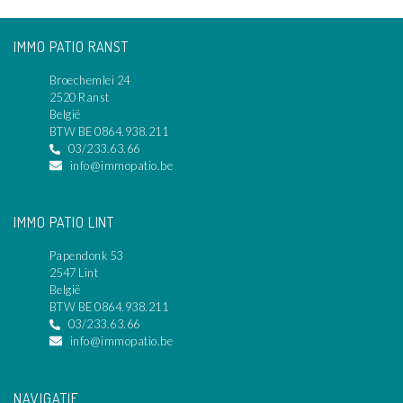
IMMO PATIO RANST
Broechemlei 24
2520 Ranst
België
BTW BE 0864.938.211
03/233.63.66
info@immopatio.be
IMMO PATIO LINT
Papendonk 53
2547 Lint
België
BTW BE 0864.938.211
03/233.63.66
info@immopatio.be
NAVIGATIE